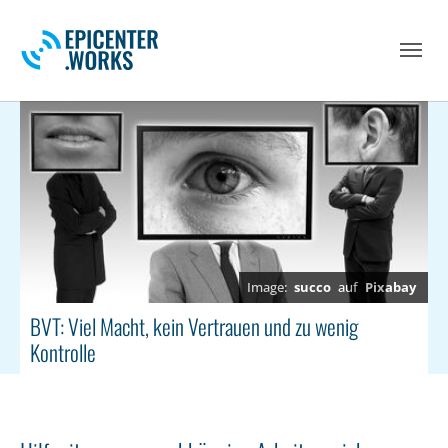
Skip to main navigation
Skip to main content
Skip to page footer
succo
auf
Pixabay
BVT: Viel Macht, kein Vertrauen und zu wenig
Kontrolle