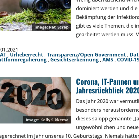
dominiert werden und die p
Bekämpfung der Infektions
gibt es viele Themen, die 
Pat_Scrap
gearbeitet werden muss. 
.01.2021
EAT
,
Urheberrecht
,
Transparenz/Open Government
,
Dat
attformregulierung
,
Gesichtserkennung
,
AMS
,
COVID-1
Corona, IT-Pannen u
Jahresrückblick 202
Das Jahr 2020 war vermutl
besonders herausfordernd
dieses salopp genannte „Ja
Kelly Sikkema
ungewöhnlichen und neue
sgerechnet im Jahr unseres 10. Geburtstags. Niemals hätte