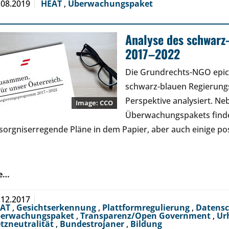
.08.2019
HEAT
,
Überwachungspaket
Analyse des schwar
2017–2022
Die Grundrechts-NGO epice
schwarz-blauen Regierung
Perspektive analysiert. Ne
CCO
Überwachungspakets finden
sorgniserregende Pläne in dem Papier, aber auch einige po
e…
.12.2017
EAT
,
Gesichtserkennung
,
Plattformregulierung
,
Datensc
erwachungspaket
,
Transparenz/Open Government
,
Ur
tzneutralität
,
Bundestrojaner
,
Bildung