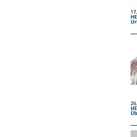
17
H
Ur
26
H
Üb