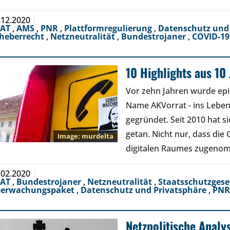
.12.2020
EAT
,
AMS
,
PNR
,
Plattformregulierung
,
Datenschutz und
heberrecht
,
Netzneutralität
,
Bundestrojaner
,
COVID-19
10 Highlights aus 10
Vor zehn Jahren wurde ep
Name AKVorrat - ins Leben g
gegründet. Seit 2010 hat si
getan. Nicht nur, dass di
murdelta
digitalen Raumes zugenomm
.02.2020
EAT
,
Bundestrojaner
,
Netzneutralität
,
Staatsschutzges
erwachungspaket
,
Datenschutz und Privatsphäre
,
PNR
Netzpolitische Analy