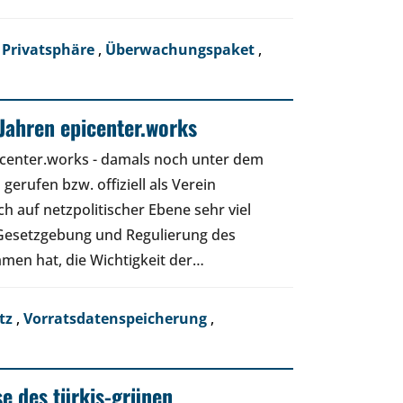
 Privatsphäre
,
Überwachungspaket
,
 Jahren epicenter.works
icenter.works - damals noch unter dem
erufen bzw. offiziell als Verein
ch auf netzpolitischer Ebene sehr viel
e Gesetzgebung und Regulierung des
en hat, die Wichtigkeit der…
etz
,
Vorratsdatenspeicherung
,
se des türkis-grünen