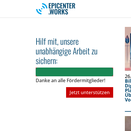
Skip to main navigation
Skip to main content
Skip to page footer
Hilf mit, unsere
unabhängige Arbeit zu
sichern:
26
Danke an alle Fördermitglieder!
Bi
Di
Pl
Jetzt unterstützen
Ü
Vo