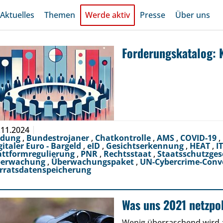
Aktuelles
Themen
Werde aktiv
Presse
Über uns
Forderungskatalog: 
.11.2024
ldung
,
Bundestrojaner
,
Chatkontrolle
,
AMS
,
COVID-19
,
gitaler Euro - Bargeld
,
eID
,
Gesichtserkennung
,
HEAT
,
I
attformregulierung
,
PNR
,
Rechtsstaat
,
Staatsschutzges
berwachung
,
Überwachungspaket
,
UN-Cybercrime-Conv
rratsdatenspeicherung
Was uns 2021 netzpol
Wenig überraschend wird 