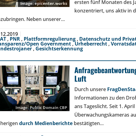
ersten fünf Monaten des J
epicenter.works
konzentriert, uns aktiv in
nzubringen. Neben unserer…
.12.2019
EAT
,
PNR
,
Plattformregulierung
,
Datenschutz und Priva
ansparenz/Open Government
,
Urheberrecht
,
Vorratsda
ndestrojaner
,
Gesichtserkennung
Anfragebeantwortung
Luft
Durch unsere
FragDenSta
Informationen zu den Droh
ans Tageslicht. Seit 1. Apri
Public Domain
CBP
Überwachungskameras ausge
sherigen
durch Medienberichte
bestätigten…