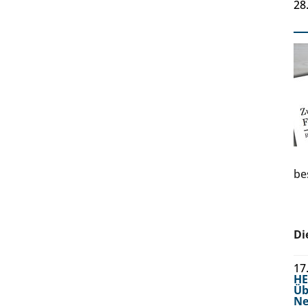
28
be
Di
17
H
Üb
Ne