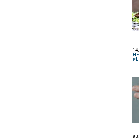
14
H
Pl
au