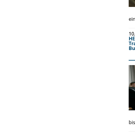
ei
10
H
Tr
Bu
bi