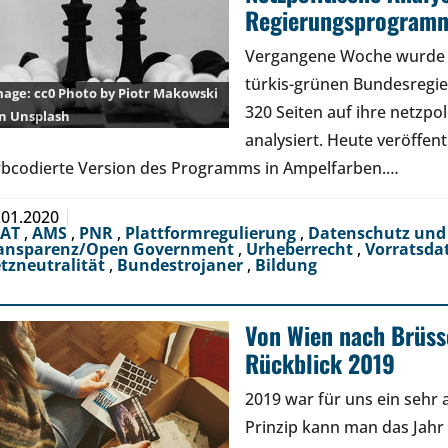
Regierungsprogram
Vergangene Woche wurde 
türkis-grünen Bundesregie
cc0 Photo by
Piotr Makowski
320 Seiten auf ihre netzpo
n
Unsplash
analysiert. Heute veröffent
rbcodierte Version des Programms in Ampelfarben.…
.01.2020
EAT
,
AMS
,
PNR
,
Plattformregulierung
,
Datenschutz und
ansparenz/Open Government
,
Urheberrecht
,
Vorratsda
tzneutralität
,
Bundestrojaner
,
Bildung
Von Wien nach Brüssel
Rückblick 2019
2019 war für uns ein sehr 
Prinzip kann man das Jahr a