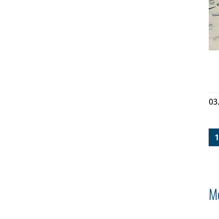
03
1
Me