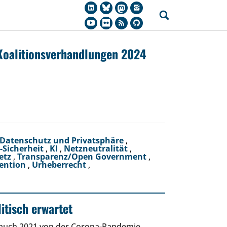
Koalitionsverhandlungen 2024
Datenschutz und Privatsphäre
,
T-Sicherheit
,
KI
,
Netzneutralität
,
etz
,
Transparenz/Open Government
,
ention
,
Urheberrecht
,
itisch erwartet
auch 2021 von der Corona-Pandemie