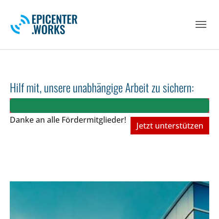
Skip to main navigation
Skip to main content
Skip to page footer
Hilf mit, unsere unabhängige Arbeit zu sichern:
Danke an alle Fördermitglieder!
Jetzt unterstützen