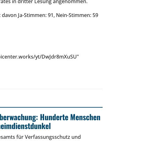
rates in dritter Lesung angenommen.
 davon Ja-Stimmen: 91, Nein-Stimmen: 59
epicenter.works/yt/DwJdr8mXuSU"
Überwachung: Hunderte Menschen
heimdienstdunkel
esamts für Verfassungsschutz und