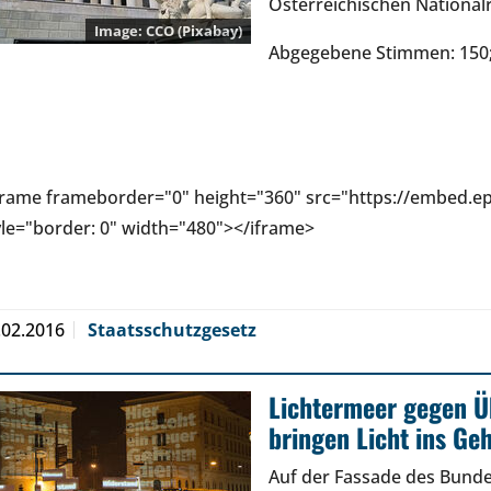
Österreichischen National
CCO (Pixabay)
Abgegebene Stimmen: 150;
frame frameborder="0" height="360" src="https://embed.
yle="border: 0" width="480"></iframe>
.02.2016
Staatsschutzgesetz
Lichtermeer gegen 
bringen Licht ins Ge
Auf der Fassade des Bund