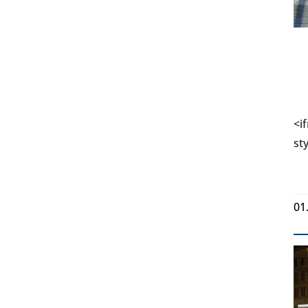
<i
st
01