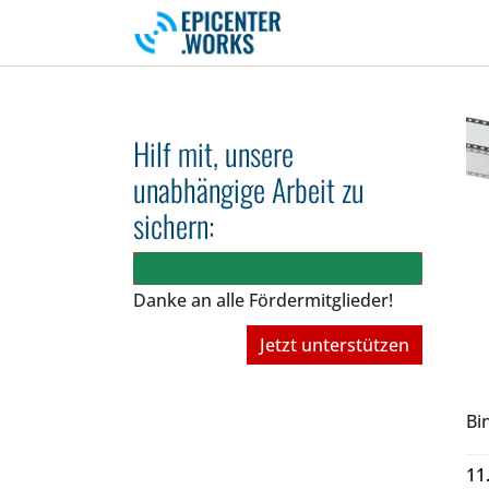
Skip to main navigation
Skip to main content
Skip to page footer
Hilf mit, unsere
unabhängige Arbeit zu
sichern:
Danke an alle Fördermitglieder!
Jetzt unterstützen
Bi
11