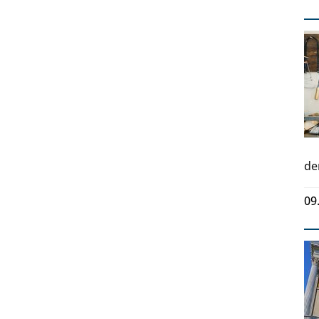
de
09