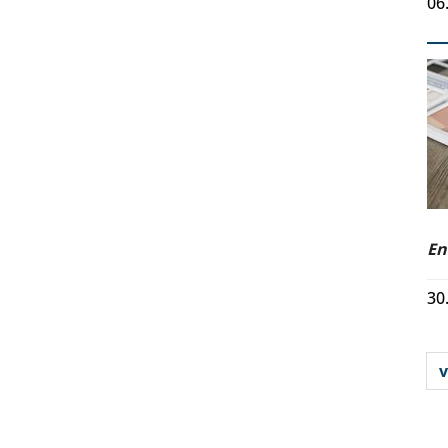
06
En
30
v