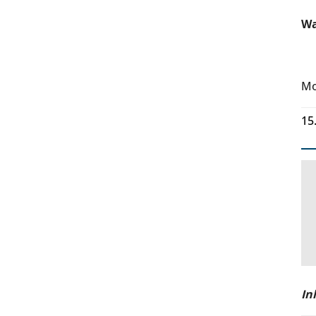
W
Mo
15
In