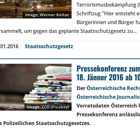
Terrorismusbekämpfung (B
Schriftzug "Hier entsteht
Werner Reiter
Bürgerinnen und Bürger h
rsammelt, um gegen das geplante Staatsschutzgesetz zu…
.01.2016
Staatsschutzgesetz
Pressekonferenz zum
18. Jänner 2016 ab 1
Der
Österreichische Rec
Österreichische Journali
Vorratsdaten Österreich
CCO (Pixabay)
Pressekonferenz anlässl
s Polizeilichen Staatsschutzgesetzes.