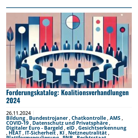
Forderungskatalog: Koalitionsverhandlungen
2024
26.11.2024
Bildung
,
Bundestrojaner
,
Chatkontrolle
,
AMS
,
COVID-19
,
Datenschutz und Privatsphäre
,
Digitaler Euro - Bargeld
,
eID
,
Gesichtserkennung
,
HEAT
,
IT-Sicherheit
,
KI
,
Netzneutralität
,
Plattformregulierung
,
PNR
,
Rechtsstaat
,