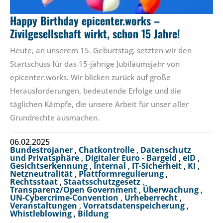
Happy Birthday epicenter.works –
Zivilgesellschaft wirkt, schon 15 Jahre!
Heute, an unserem 15. Geburtstag, setzten wir den
Startschuss für das 15-jährige Jubiläumsjahr von
epicenter.works. Wir blicken zurück auf große
Herausforderungen, bedeutende Erfolge und die
täglichen Kämpfe, die unsere Arbeit für unser aller
Grundrechte ausmachen.
06.02.2025
Bundestrojaner
,
Chatkontrolle
,
Datenschutz
und Privatsphäre
,
Digitaler Euro - Bargeld
,
eID
,
Gesichtserkennung
,
Internal
,
IT-Sicherheit
,
KI
,
Netzneutralität
,
Plattformregulierung
,
Rechtsstaat
,
Staatsschutzgesetz
,
Transparenz/Open Government
,
Überwachung
,
UN-Cybercrime-Convention
,
Urheberrecht
,
Veranstaltungen
,
Vorratsdatenspeicherung
,
Whistleblowing
,
Bildung