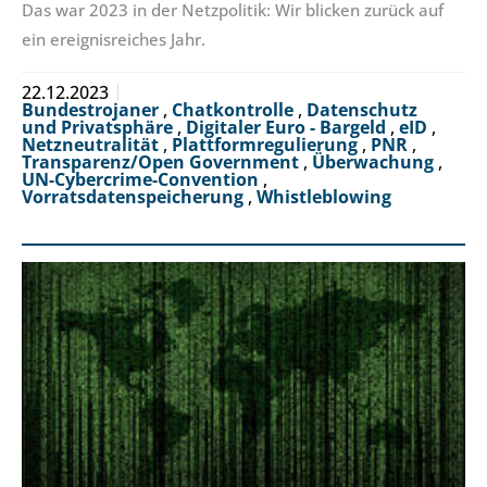
Das war 2023 in der Netzpolitik: Wir blicken zurück auf
ein ereignisreiches Jahr.
22.12.2023
Bundestrojaner
,
Chatkontrolle
,
Datenschutz
und Privatsphäre
,
Digitaler Euro - Bargeld
,
eID
,
Netzneutralität
,
Plattformregulierung
,
PNR
,
Transparenz/Open Government
,
Überwachung
,
UN-Cybercrime-Convention
,
Vorratsdatenspeicherung
,
Whistleblowing