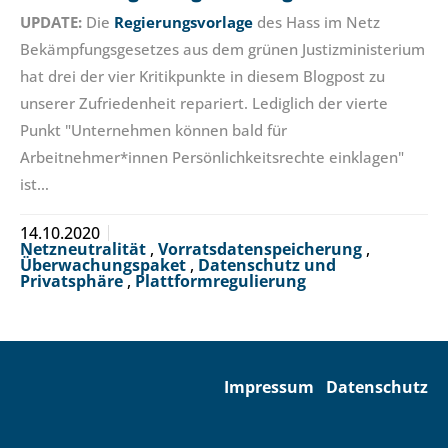
UPDATE:
Die
Regierungsvorlage
des Hass im Netz
Bekämpfungsgesetzes aus dem grünen Justizministerium
hat drei der vier Kritikpunkte in diesem Blogpost zu
unserer Zufriedenheit repariert. Lediglich der vierte
Punkt "Unternehmen können bald für
Arbeitnehmer*innen Persönlichkeitsrechte einklagen"
ist…
14.10.2020
Netzneutralität
,
Vorratsdatenspeicherung
,
Überwachungspaket
,
Datenschutz und
Privatsphäre
,
Plattformregulierung
Impressum
Datenschutz