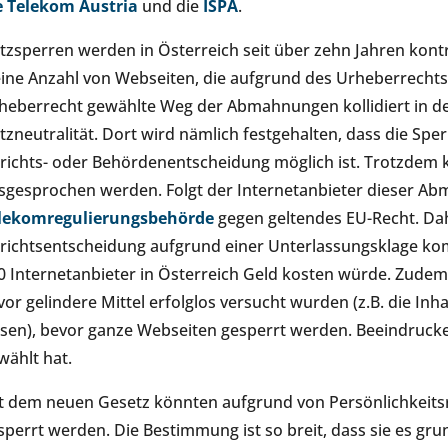
e Telekom Austria
und die
ISPA
.
tzsperren werden in Österreich seit über zehn Jahren kontro
eine Anzahl von Webseiten, die aufgrund des Urheberrechts
heberrecht gewählte Weg der Abmahnungen kollidiert in de
tzneutralität. Dort wird nämlich festgehalten, dass die Spe
richts- oder Behördenentscheidung möglich ist. Trotzdem
sgesprochen werden. Folgt der Internetanbieter dieser Ab
lekomregulierungsbehörde
gegen geltendes EU-Recht. Dahe
richtsentscheidung aufgrund einer Unterlassungsklage kom
0 Internetanbieter in Österreich Geld kosten würde. Zudem i
vor gelindere Mittel erfolglos versucht wurden (z.B. die Inh
ssen), bevor ganze Webseiten gesperrt werden. Beeindruck
wählt hat.
t dem neuen Gesetz könnten aufgrund von Persönlichkeits
sperrt werden. Die Bestimmung ist so breit, dass sie es gru