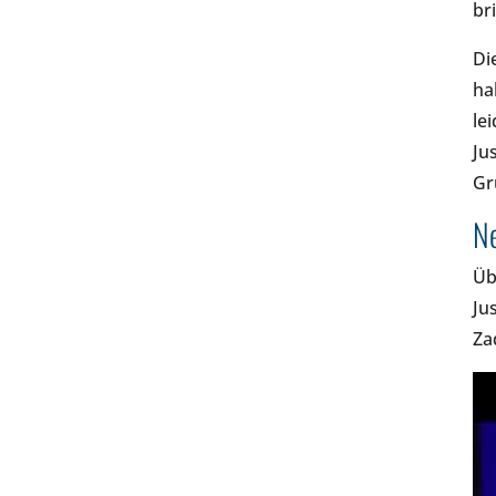
br
Di
ha
le
Ju
Gr
Ne
Üb
Ju
Za