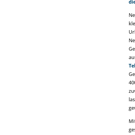
di
Ne
kl
Ur
Ne
Ge
au
Te
Ge
40
zu
la
ge
Mi
ge