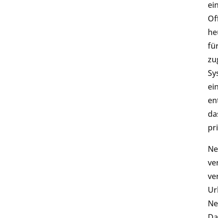
ei
Of
he
fü
zu
Sy
ei
en
da
pr
Ne
ve
ve
Ur
Ne
Da