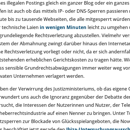
nes illegalen Postings gleich ein ganzer Blog oder ein ganz
fen ist auch ob das mittels IP- oder DNS-Sperren passieren 
ute bis zu tausende Webseiten, die alle mitgesperrt würde
r technische Laien
in wenigen Minuten
leicht zu umgehen u
grundeliegende Rechtsverletzung abzustellen. Vielmehr ver
stem der Abmahnung zwingt darüber hinaus den Internetan
ne Rechtsverletzung vorliegt oder nicht, da er sich andernfa
tstehenden erheblichen Gerichtskosten zu tragen hätte. Wi
ss sensible Grundrechtsabwägungen immer weiter weg von 
ivaten Unternehmen verlagert werden.
ben der Verwirrung des Justizministeriums, ob das eigene 
rwundert uns auch die Ignoranz gegenüber der Debatte der 
rsucht, die Interessen der Nutzerinnen und Nutzer, der Te
heberrechtsindustrie auf einen Nenner zu bringen. Unter Tü
tzsperren zur Blockade von Glücksspielangeboten, die N
s beschäftigt jetzt gerade den
Ibiza-Untersuchungsaussc