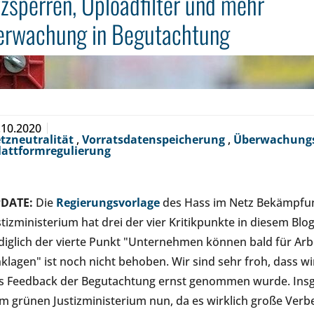
zsperren, Uploadfilter und mehr
rwachung in Begutachtung
.10.2020
tzneutralität
,
Vorratsdatenspeicherung
,
Überwachung
lattformregulierung
DATE:
Die
Regierungsvorlage
des Hass im Netz Bekämpfu
stizministerium hat drei der vier Kritikpunkte in diesem Blo
diglich der vierte Punkt "Unternehmen können bald für Ar
nklagen" ist noch nicht behoben. Wir sind sehr froh, dass
s Feedback der Begutachtung ernst genommen wurde. Insg
m grünen Justizministerium nun, da es wirklich große Ver