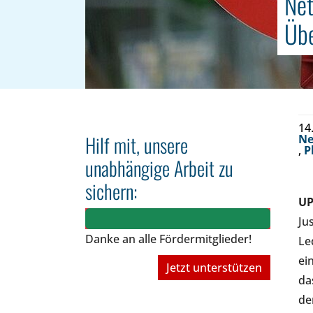
Net
Übe
14
Hilf mit, unsere
Ne
,
P
unabhängige Arbeit zu
sichern:
UP
Ju
Danke an alle Fördermitglieder!
Le
ei
Jetzt unterstützen
da
de