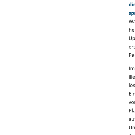
di
sp
Wa
he
Up
er
Pe
Im
il
lö
Ei
vo
Pl
au
Un