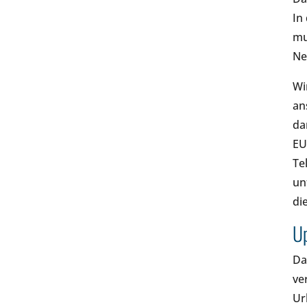
In
mu
Ne
Wi
an
da
EU
Te
un
di
Up
Da
ve
Ur