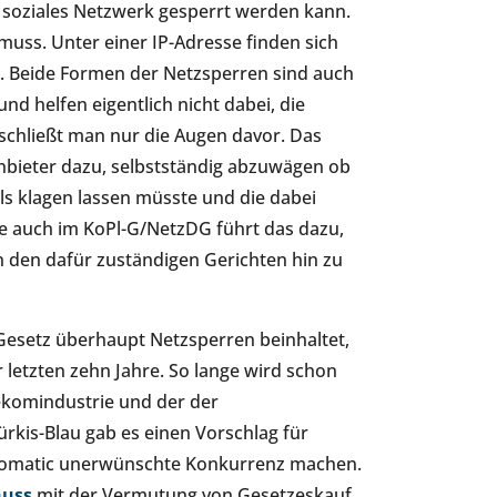
es soziales Netzwerk gesperrt werden kann.
muss. Unter einer IP-Adresse finden sich
n. Beide Formen der Netzsperren sind auch
nd helfen eigentlich nicht dabei, die
schließt man nur die Augen davor. Das
bieter dazu, selbstständig abzuwägen ob
lls klagen lassen müsste und die dabei
e auch im KoPl-G/NetzDG führt das dazu,
den dafür zuständigen Gerichten hin zu
Gesetz überhaupt Netzsperren beinhaltet,
letzten zehn Jahre. So lange wird schon
lekomindustrie und der der
rkis-Blau gab es einen Vorschlag für
ovomatic unerwünschte Konkurrenz machen.
huss
mit der Vermutung von Gesetzeskauf.