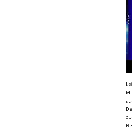
Le
Mö
au
Da
au
Ne