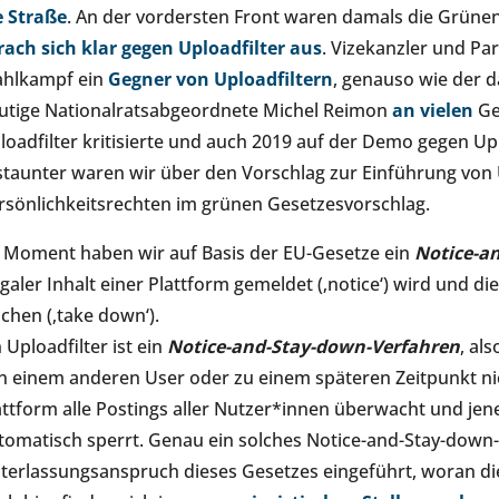
e Straße
. An der vordersten Front waren damals die Grün
rach sich klar gegen Uploadfilter aus
. Vizekanzler und P
hlkampf ein
Gegner von Uploadfiltern
, genauso wie der 
utige Nationalratsabgeordnete Michel Reimon
an
vielen
Ge
loadfilter kritisierte und auch 2019 auf der Demo gegen Up
staunter waren wir über den Vorschlag zur Einführung von 
rsönlichkeitsrechten im grünen Gesetzesvorschlag.
 Moment haben wir auf Basis der EU-Gesetze ein
Notice-a
legaler Inhalt einer Plattform gemeldet (‚notice‘) wird und d
schen (‚take down‘).
n Uploadfilter ist ein
Notice-and-Stay-down-Verfahren
, al
n einem anderen User oder zu einem späteren Zeitpunkt nic
attform alle Postings aller Nutzer*innen überwacht und je
tomatisch sperrt. Genau ein solches Notice-and-Stay-down
terlassungsanspruch dieses Gesetzes eingeführt, woran d