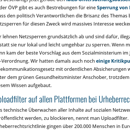
 der ÖVP gibt es auch Bestrebungen für eine
Sperrung von
ss den politisch Verantwortlichen die Brisanz des Themas 
tzsperren für diesen Zweck wird massives Interesse wecken
r lehnen Netzsperren grundsätzlich ab und sind dafür, illeg
statt sie nur lokal und leicht umgehbar zu sperren. Wenn
nn kam der beste Vorschlag aus dem Sozialministerium im 
-Verordnung. Wir hatten damals auch noch
einige Kritikp
lekommunikationsgesetz mit ordentlichen Absicherungen war
ter dem grünen Gesundheitsminister Anschober, trotzdem h
esem Wissen aufgebaut.
loadfilter auf allen Plattformen bei Urheberr
s technische Überwachen aller Inhalte auf sozialen Netzwer
röffentlicht werden, zu blockieren, nennt man Uploadfilter.
heberrechtsrichtlinie gingen über 200.000 Menschen in Eu