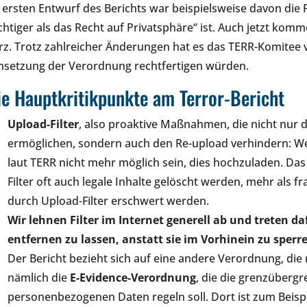
 ersten Entwurf des Berichts war beispielsweise davon die R
chtiger als das Recht auf Privatsphäre“ ist. Auch jetzt kom
rz. Trotz zahlreicher Änderungen hat es das TERR-Komitee 
setzung der Verordnung rechtfertigen würden.
ie Hauptkritikpunkte am Terror-Bericht
Upload-Filter
, also proaktive Maßnahmen, die nicht nur da
ermöglichen, sondern auch den Re-upload verhindern: We
laut TERR nicht mehr möglich sein, dies hochzuladen. Das 
Filter oft auch legale Inhalte gelöscht werden, mehr als 
durch Upload-Filter erschwert werden.
Wir lehnen Filter im Internet generell ab und treten da
entfernen zu lassen, anstatt sie im Vorhinein zu sperr
Der Bericht bezieht sich auf eine andere Verordnung, die
nämlich die
E-Evidence-Verordnung
, die die grenzüberg
personenbezogenen Daten regeln soll. Dort ist zum Beis