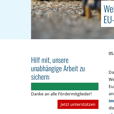
Wei
EU-
05
Hilf mit, unsere
unabhängige Arbeit zu
Da
sichern:
We
Eu
an
Danke an alle Fördermitglieder!
im
Jetzt unterstützen
di