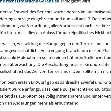
ne rechtsstaatliche Garantien
ermöglicht wird.
r erste Entwurf des Berichts wurde bereits im Juni präsent
derungsanträge eingebracht und nun soll am 12. Dezembe
stimmung zur Verordnung aller Voraussicht nach erst kurz v
fürchten, dass dies ein Anlass für parteipolitisches Hickhac
r wissen, wie wichtig der Kampf gegen den Terrorismus und
samtgesellschaftliche Anstrengung braucht um diesen Phä
d soziale Maßnahmen sollten einen höheren Stellenwert b
neralüberwachung. Die Abschaffung unserer Grundrechte un
sellschaft ist das Ziel von Terrorismus. Dem sollte man nich
hon beim ersten Entwurf gab es zahlreiche Zweifel und Kri
itisiert wurde anfangs, dass keine Bürgerrechts-Konsultati
beitet das TERR-Komitee völlig intransparent und hinter ve
ch den Änderungen mehr als ernüchternd.