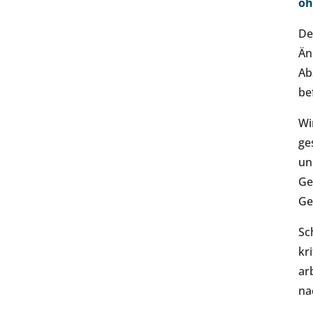
oh
De
Än
Ab
be
Wi
ge
un
Ge
Ge
Sc
kr
ar
na