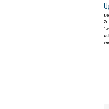
U
Da
Zu
"w
od
wi