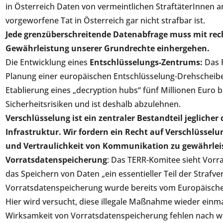
in Österreich Daten von vermeintlichen StraftäterInnen 
vorgeworfene Tat in Österreich gar nicht strafbar ist.
Jede grenzüberschreitende Datenabfrage muss mit rec
Gewährleistung unserer Grundrechte einhergehen.
Die Entwicklung eines
Entschlüsselungs-Zentrums:
Das 
Planung einer europäischen Entschlüsselung-Drehscheibe vö
Etablierung eines „decryption hubs“ fünf Millionen Euro 
Sicherheitsrisiken und ist deshalb abzulehnen.
Verschlüsselung ist ein zentraler Bestandteil jegliche
Infrastruktur. Wir fordern ein Recht auf Verschlüssel
und Vertraulichkeit von Kommunikation zu gewährlei
Vorratsdatenspeicherung
: Das TERR-Komitee sieht Vorr
das Speichern von Daten „ein essentieller Teil der Strafver
Vorratsdatenspeicherung wurde bereits vom Europäischen 
Hier wird versucht, diese illegale Maßnahme wieder einma
Wirksamkeit von Vorratsdatenspeicherung fehlen nach wie 