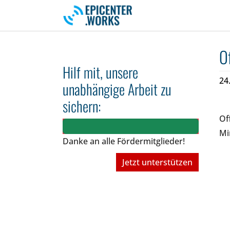
Skip to main navigation
Skip to main content
Skip to page footer
O
Hilf mit, unsere
24
unabhängige Arbeit zu
sichern:
Of
Mi
Danke an alle Fördermitglieder!
Jetzt unterstützen