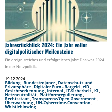
Jahresrückblick 2024: Ein Jahr voller
digitalpolitischer Meilensteine
Ein ereignisreiches und erfolgreiches Jahr: Das war 2024
in der Netzpolitik.
19.12.2024
Bildung
,
Bundestrojaner
,
Datenschutz und
Privatsphäre
,
Digitaler Euro - Bargeld
,
eID
,
Gesichtserkennung
,
Internal
,
IT-Sicherheit
,
KI
,
Netzneutralität
,
Plattformregulierung
,
Rechtsstaat
,
Transparenz/Open Government
,
Überwachung
,
UN-Cybercrime-Convention
,
Whistleblowing