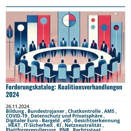
Forderungskatalog: Koalitionsverhandlungen
2024
26.11.2024
Bildung
,
Bundestrojaner
,
Chatkontrolle
,
AMS
,
COVID-19
,
Datenschutz und Privatsphäre
,
Digitaler Euro - Bargeld
,
eID
,
Gesichtserkennung
,
HEAT
,
IT-Sicherheit
,
KI
,
Netzneutralität
,
Plattformregulierung
,
PNR
,
Rechtsstaat
,