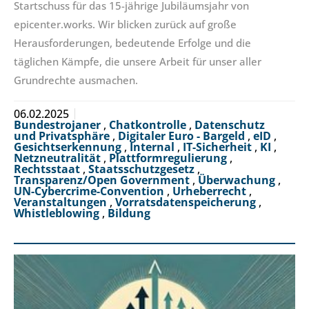
Startschuss für das 15-jährige Jubiläumsjahr von
epicenter.works. Wir blicken zurück auf große
Herausforderungen, bedeutende Erfolge und die
täglichen Kämpfe, die unsere Arbeit für unser aller
Grundrechte ausmachen.
06.02.2025
Bundestrojaner
,
Chatkontrolle
,
Datenschutz
und Privatsphäre
,
Digitaler Euro - Bargeld
,
eID
,
Gesichtserkennung
,
Internal
,
IT-Sicherheit
,
KI
,
Netzneutralität
,
Plattformregulierung
,
Rechtsstaat
,
Staatsschutzgesetz
,
Transparenz/Open Government
,
Überwachung
,
UN-Cybercrime-Convention
,
Urheberrecht
,
Veranstaltungen
,
Vorratsdatenspeicherung
,
Whistleblowing
,
Bildung