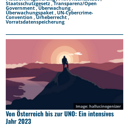
Staatsschutzgesetz
,
Transparenz/Open
Government
,
Überwachung
,
Überwachungspaket
,
UN-Cybercrime-
Convention
,
Urheberrecht
,
Vorratsdatenspeicherung
hallucinogenizer
Von Österreich bis zur UNO: Ein intensives
Jahr 2023