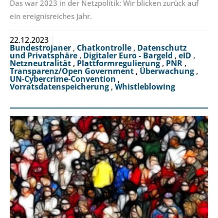
Das war 2023 in der Netzpolitik: Wir blicken zurück auf
ein ereignisreiches Jahr.
22.12.2023
Bundestrojaner
,
Chatkontrolle
,
Datenschutz
und Privatsphäre
,
Digitaler Euro - Bargeld
,
eID
,
Netzneutralität
,
Plattformregulierung
,
PNR
,
Transparenz/Open Government
,
Überwachung
,
UN-Cybercrime-Convention
,
Vorratsdatenspeicherung
,
Whistleblowing