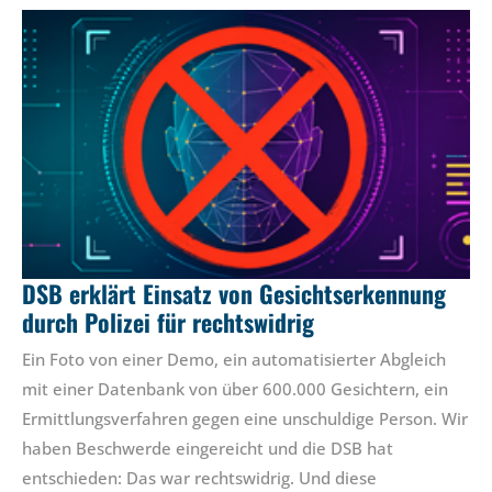
DSB erklärt Einsatz von Gesichtserkennung
durch Polizei für rechtswidrig
Ein Foto von einer Demo, ein automatisierter Abgleich
mit einer Datenbank von über 600.000 Gesichtern, ein
Ermittlungsverfahren gegen eine unschuldige Person. Wir
haben Beschwerde eingereicht und die DSB hat
entschieden: Das war rechtswidrig. Und diese