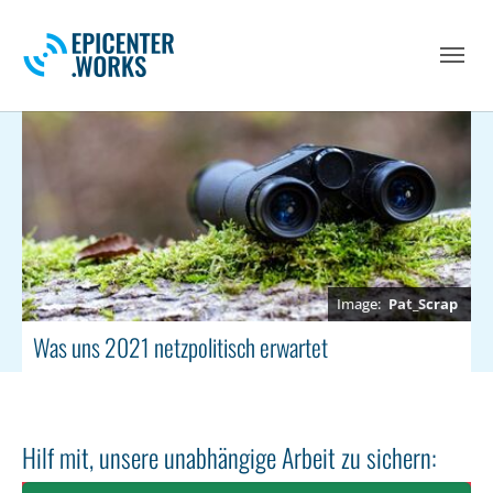
Skip to main navigation
Skip to main content
Skip to page footer
Pat_Scrap
Was uns 2021 netzpolitisch erwartet
Hilf mit, unsere unabhängige Arbeit zu sichern: