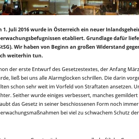
 1. Juli 2016 wurde in Österreich ein neuer Inlandsgeh
erwachungsbefugnissen etabliert. Grundlage dafür liefer
StSG). Wir haben von Beginn an großen Widerstand gegen
ch weiterhin tun.
hon der erste Entwurf des Gesetzestextes, der Anfang Mär
rde, ließ bei uns alle Alarmglocken schrillen. Die dari
llten schon sehr weit im Vorfeld von Straftaten ansetzen.
chter. Seither wurde einiges verbessert, manches gemilder
laubt das Gesetz in seiner beschiossenen Form noch immer 
erwachungsmaßnahmen bei viel zu schwachem Schutz der 