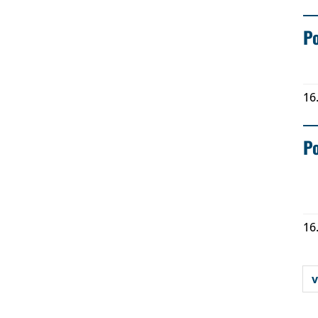
Po
16
Po
16
v