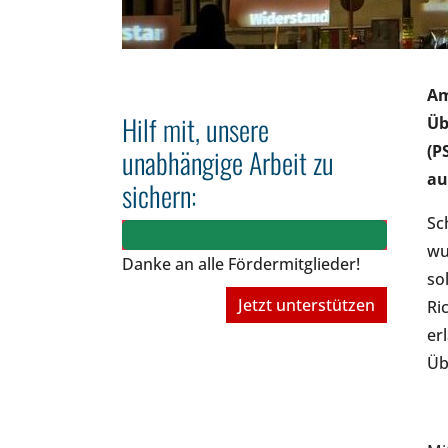
Am
Hilf mit, unsere
Üb
(P
unabhängige Arbeit zu
au
sichern:
Sc
wu
Danke an alle Fördermitglieder!
so
Jetzt unterstützen
Ri
er
Üb