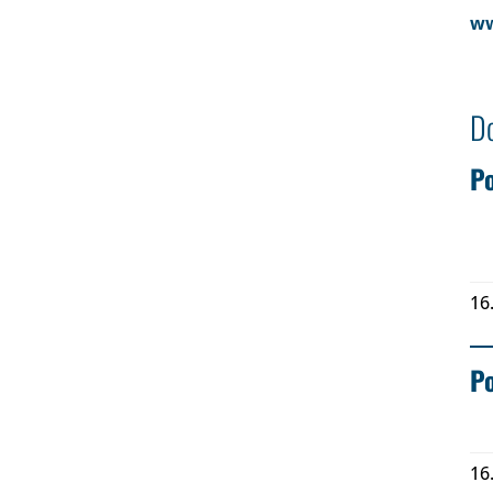
ww
D
Po
16
Po
16