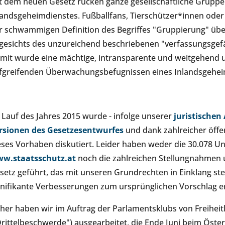
t dem neuen Gesetz rücken ganze gesellschaftliche Gruppe
landsgeheimdienstes. Fußballfans, Tierschützer*innen oder
r schwammigen Definition des Begriffes "Gruppierung" übe
gesichts des unzureichend beschriebenen "verfassungsgefä
mit wurde eine mächtige, intransparente und weitgehend u
efgreifenden Überwachungsbefugnissen eines Inlandsgehei
 Lauf des Jahres 2015 wurde - infolge unserer
juristischen 
rsionen des Gesetzesentwurfes
und dank zahlreicher öffen
eses Vorhaben diskutiert. Leider haben weder die 30.078 Unt
w.staatsschutz.at
noch die zahlreichen Stellungnahmen 
setz geführt, das mit unseren Grundrechten in Einklang st
gnifikante Verbesserungen zum ursprünglichen Vorschlag e
her haben wir im Auftrag der Parlamentsklubs von Freihei
Drittelbeschwerde") ausgearbeitet, die Ende Juni beim Öste