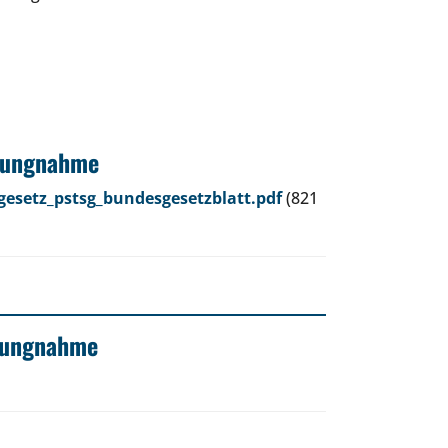
llungnahme
gesetz_pstsg_bundesgesetzblatt.pdf
(821
llungnahme