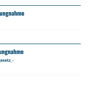
llungnahme
llungnahme
esetz_-