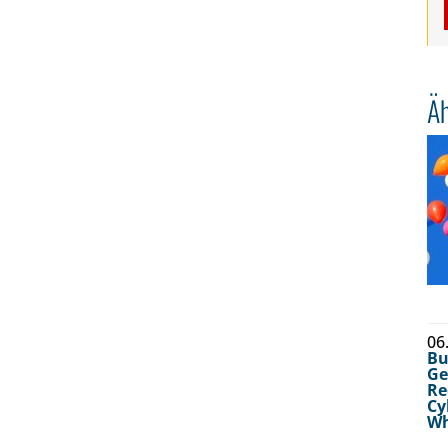
Äh
06
Bu
Ge
Re
Cy
Wh