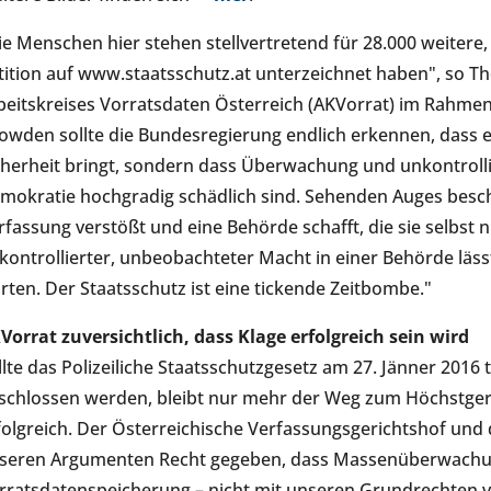
ie Menschen hier stehen stellvertretend für 28.000 weiter
tition auf www.staatsschutz.at unterzeichnet haben", so T
beitskreises Vorratsdaten Österreich (AKVorrat) im Rahme
owden sollte die Bundesregierung endlich erkennen, dass
cherheit bringt, sondern dass Überwachung und unkontroll
mokratie hochgradig schädlich sind. Sehenden Auges beschl
rfassung verstößt und eine Behörde schafft, die sie selbst ni
kontrollierter, unbeobachteter Macht in einer Behörde lässt
rten. Der Staatsschutz ist eine tickende Zeitbombe."
Vorrat zuversichtlich, dass Klage erfolgreich sein wird
llte das Polizeiliche Staatsschutzgesetz am 27. Jänner 2016 
schlossen werden, bleibt nur mehr der Weg zum Höchstger
folgreich. Der Österreichische Verfassungsgerichtshof und
seren Argumenten Recht gegeben, dass Massenüberwachun
rratsdatenspeicherung – nicht mit unseren Grundrechten ve