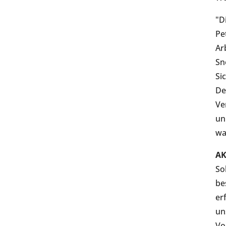
"D
Pe
Ar
Sn
Si
De
Ve
un
wa
AK
So
be
er
un
Vo