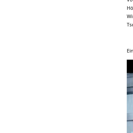
Hö
Wi
Ts
Ei