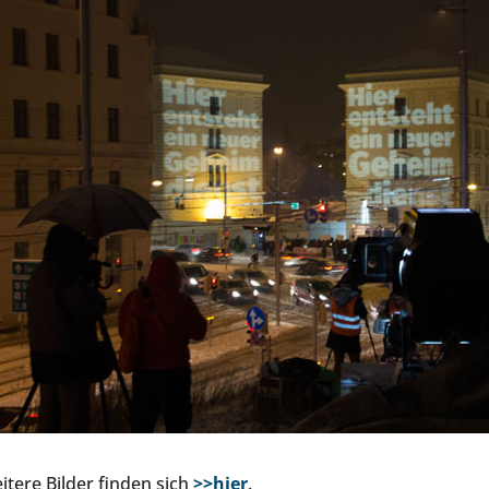
itere Bilder finden sich
>>hier
.