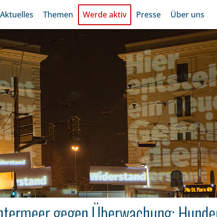
Aktuelles
Themen
Werde aktiv
Presse
Über uns
htermeer gegen Überwachung: Hunde