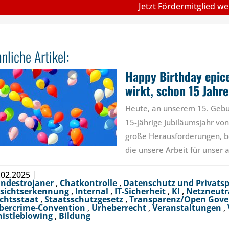
Jetzt Fördermitglied w
nliche Artikel:
Happy Birthday epice
wirkt, schon 15 Jahre
Heute, an unserem 15. Gebur
15-jährige Jubiläumsjahr von
große Herausforderungen, b
die unsere Arbeit für unser
.02.2025
ndestrojaner
,
Chatkontrolle
,
Datenschutz und Privats
sichtserkennung
,
Internal
,
IT-Sicherheit
,
KI
,
Netzneutr
chtsstaat
,
Staatsschutzgesetz
,
Transparenz/Open Gov
bercrime-Convention
,
Urheberrecht
,
Veranstaltungen
,
istleblowing
,
Bildung