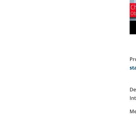
Pr
st
De
In
Me