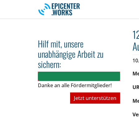
Skip to main navigation
Skip to main content
Skip to page footer
1
Hilf mit, unsere
A
unabhängige Arbeit zu
10
sichern:
M
Danke an alle Fördermitglieder!
UR
Jetzt unterstützen
Me
Ve