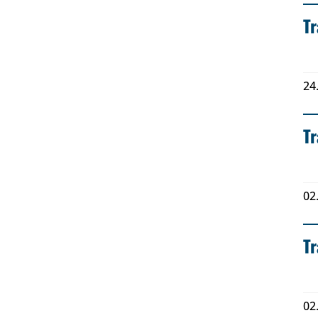
T
24
T
02
Tr
02