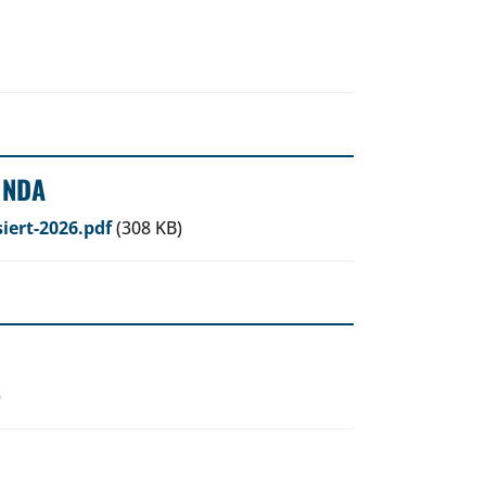
 NDA
ert-2026.pdf
(308 KB)
)