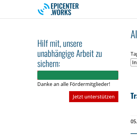
Skip to main navigation
Skip to main content
Skip to page footer
A
Hilf mit, unsere
unabhängige Arbeit zu
Ta
sichern:
Danke an alle Fördermitglieder!
T
Jetzt unterstützen
05