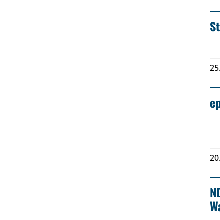
St
25
ep
20
ND
Wa