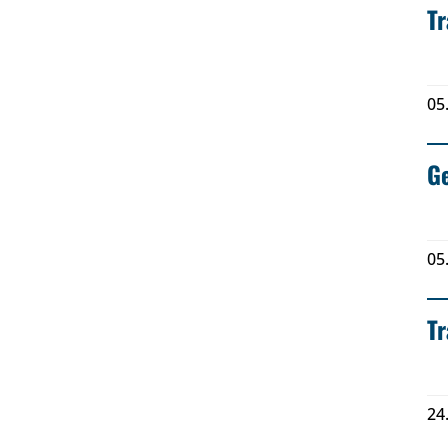
Tr
05
G
05
Tr
24