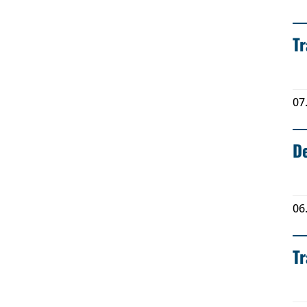
Tr
07
D
06
T