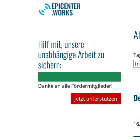
Skip to main navigation
Skip to main content
Skip to page footer
A
Hilf mit, unsere
unabhängige Arbeit zu
Ta
sichern:
Danke an alle Fördermitglieder!
De
Jetzt unterstützen
16