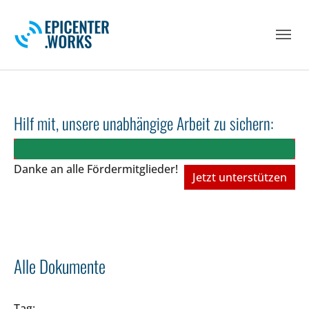
Skip to main navigation
Skip to main content
Skip to page footer
Hilf mit, unsere unabhängige Arbeit zu sichern:
Danke an alle Fördermitglieder!
Jetzt unterstützen
Alle Dokumente
Tag: