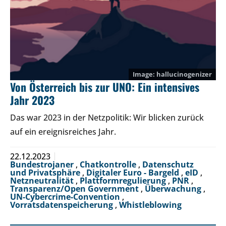
hallucinogenizer
Von Österreich bis zur UNO: Ein intensives
Jahr 2023
Das war 2023 in der Netzpolitik: Wir blicken zurück
auf ein ereignisreiches Jahr.
22.12.2023
Bundestrojaner
,
Chatkontrolle
,
Datenschutz
und Privatsphäre
,
Digitaler Euro - Bargeld
,
eID
,
Netzneutralität
,
Plattformregulierung
,
PNR
,
Transparenz/Open Government
,
Überwachung
,
UN-Cybercrime-Convention
,
Vorratsdatenspeicherung
,
Whistleblowing