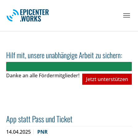
Skip to main navigation
Skip to main content
Skip to page footer
Hilf mit, unsere unabhängige Arbeit zu sichern:
Danke an alle Fördermitglieder!
Jetzt unterstützen
App statt Pass und Ticket
14.04.2025
PNR