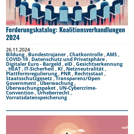
Forderungskatalog: Koalitionsverhandlungen
2024
26.11.2024
Bildung
,
Bundestrojaner
,
Chatkontrolle
,
AMS
,
COVID-19
,
Datenschutz und Privatsphäre
,
Digitaler Euro - Bargeld
,
eID
,
Gesichtserkennung
,
HEAT
,
IT-Sicherheit
,
KI
,
Netzneutralität
,
Plattformregulierung
,
PNR
,
Rechtsstaat
,
Staatsschutzgesetz
,
Transparenz/Open
Government
,
Überwachung
,
Überwachungspaket
,
UN-Cybercrime-
Convention
,
Urheberrecht
,
Vorratsdatenspeicherung