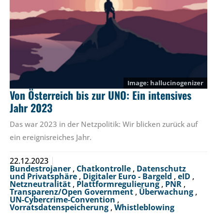
hallucinogenizer
Von Österreich bis zur UNO: Ein intensives
Jahr 2023
Das war 2023 in der Netzpolitik: Wir blicken zurück auf
ein ereignisreiches Jahr.
22.12.2023
Bundestrojaner
,
Chatkontrolle
,
Datenschutz
und Privatsphäre
,
Digitaler Euro - Bargeld
,
eID
,
Netzneutralität
,
Plattformregulierung
,
PNR
,
Transparenz/Open Government
,
Überwachung
,
UN-Cybercrime-Convention
,
Vorratsdatenspeicherung
,
Whistleblowing