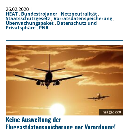
26.02.2020
HEAT
,
Bundestrojaner
,
Netzneutralität
,
Staatsschutzgesetz
,
Vorratsdatenspeicherung
,
Überwachungspaket
,
Datenschutz und
Privatsphäre
,
PNR
cc0
Keine Ausweitung der
Fluggastdatenspeicherung per Verordnung!