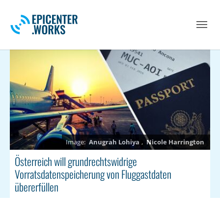
Skip to main navigation
Skip to main content
Skip to page footer
Anugrah Lohiya
,
Nicole Harrington
Österreich will grundrechtswidrige
Vorratsdatenspeicherung von Fluggastdaten
übererfüllen