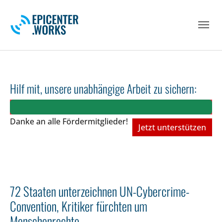
Skip to main navigation
Skip to main content
Skip to page footer
Hilf mit, unsere unabhängige Arbeit zu sichern:
Danke an alle Fördermitglieder!
Jetzt unterstützen
72 Staaten unterzeichnen UN-Cybercrime-
Convention, Kritiker fürchten um
Menschenrechte