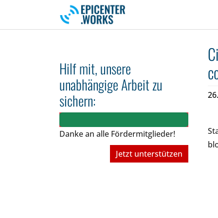
Skip to main navigation
Skip to main content
Skip to page footer
C
Hilf mit, unsere
c
unabhängige Arbeit zu
26
sichern:
St
Danke an alle Fördermitglieder!
bl
Jetzt unterstützen