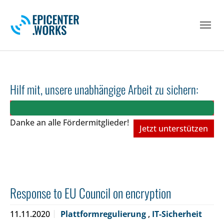
Skip to main navigation
Skip to main content
Skip to page footer
Hilf mit, unsere unabhängige Arbeit zu sichern:
Danke an alle Fördermitglieder!
Jetzt unterstützen
Response to EU Council on encryption
11.11.2020
Plattformregulierung
,
IT-Sicherheit