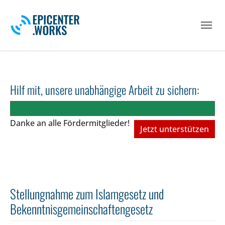
Skip to main navigation
Skip to main content
Skip to page footer
Hilf mit, unsere unabhängige Arbeit zu sichern:
Danke an alle Fördermitglieder!
Jetzt unterstützen
Stellungnahme zum Islamgesetz und
Bekenntnisgemeinschaftengesetz