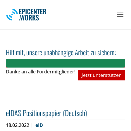
Skip to main navigation
Skip to main content
Skip to page footer
Hilf mit, unsere unabhängige Arbeit zu sichern:
Danke an alle Fördermitglieder!
Jetzt unterstützen
eIDAS Positionspapier (Deutsch)
18.02.2022
eID