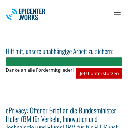
Skip to main navigation
Skip to main content
Skip to page footer
Hilf mit, unsere unabhängige Arbeit zu sichern:
Danke an alle Fördermitglieder!
Jetzt unterstützen
ePrivacy: Offener Brief an die Bundesminister
Hofer (BM für Verkehr, Innovation und
Technologie) und Blümel (BM für für EU, Kunst,