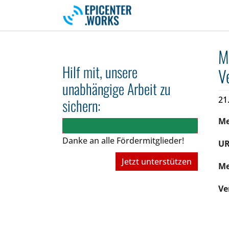
Skip to main navigation
Skip to main content
Skip to page footer
M
Hilf mit, unsere
V
unabhängige Arbeit zu
21
sichern:
M
Danke an alle Fördermitglieder!
UR
Jetzt unterstützen
Me
Ve