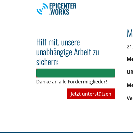
Skip to main navigation
Skip to main content
Skip to page footer
M
Hilf mit, unsere
21
unabhängige Arbeit zu
sichern:
M
UR
Danke an alle Fördermitglieder!
Me
Jetzt unterstützen
Ve