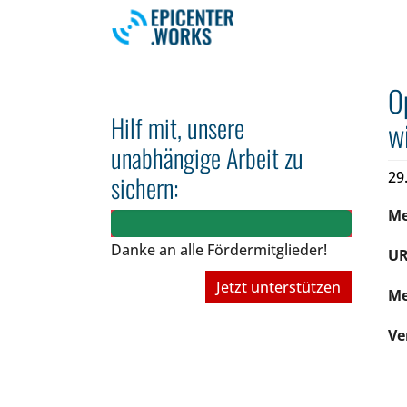
Skip to main navigation
Skip to main content
Skip to page footer
O
Hilf mit, unsere
wi
unabhängige Arbeit zu
29
sichern:
M
Danke an alle Fördermitglieder!
UR
Jetzt unterstützen
Me
Ve