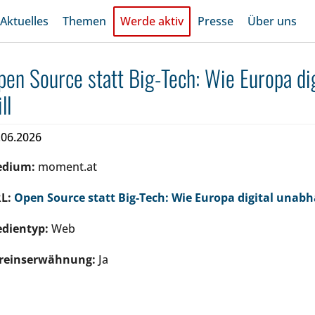
Aktuelles
Themen
Werde aktiv
Presse
Über uns
pen Source statt Big-Tech: Wie Europa di
ll
.06.2026
edium:
moment.at
L:
Open Source statt Big-Tech: Wie Europa digital unabh
dientyp:
Web
reinserwähnung:
Ja