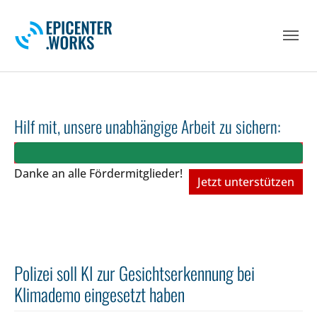
Skip to main navigation
Skip to main content
Skip to page footer
Hilf mit, unsere unabhängige Arbeit zu sichern:
Danke an alle Fördermitglieder!
Jetzt unterstützen
Polizei soll KI zur Gesichtserkennung bei
Klimademo eingesetzt haben