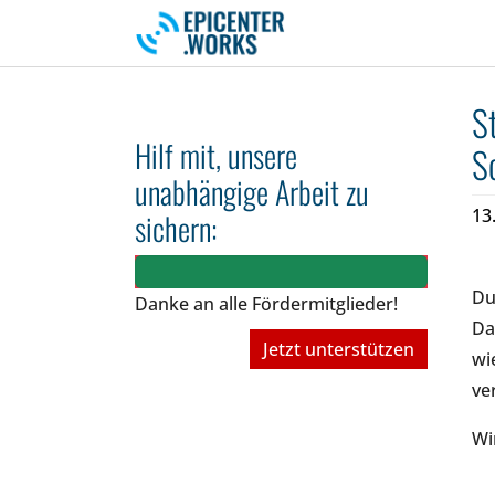
Skip to main navigation
Skip to main content
Skip to page footer
S
Hilf mit, unsere
S
unabhängige Arbeit zu
13
sichern:
Du
Danke an alle Fördermitglieder!
Da
Jetzt unterstützen
wi
ve
Wi