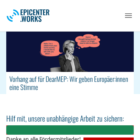
Skip to main navigation
Skip to main content
Skip to page footer
Vorhang auf für DearMEP: Wir geben Europäer:innen
eine Stimme
Hilf mit, unsere unabhängige Arbeit zu sichern:
Danke an alle Fördermitglieder!