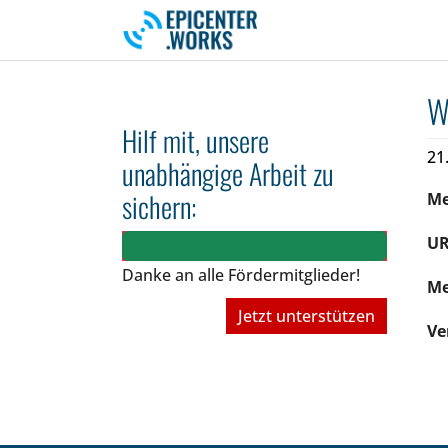
Skip to main navigation
Skip to main content
Skip to page footer
W
Hilf mit, unsere
21
unabhängige Arbeit zu
sichern:
M
UR
Danke an alle Fördermitglieder!
Me
Jetzt unterstützen
Ve