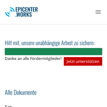
Skip to main navigation
Skip to main content
Skip to page footer
Hilf mit, unsere unabhängige Arbeit zu sichern:
Danke an alle Fördermitglieder!
Jetzt unterstützen
Alle Dokumente
Tag: