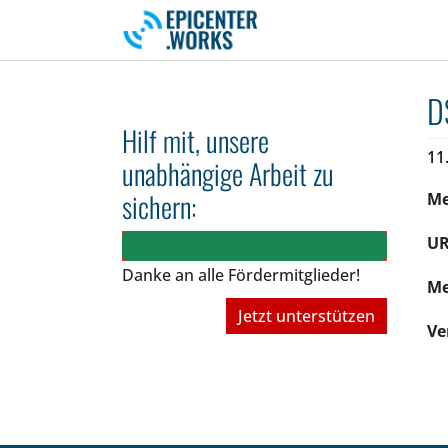
Skip to main navigation
Skip to main content
Skip to page footer
D
Hilf mit, unsere
11
unabhängige Arbeit zu
sichern:
M
UR
Danke an alle Fördermitglieder!
Me
Jetzt unterstützen
Ve