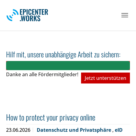
Skip to main navigation
Skip to main content
Skip to page footer
Hilf mit, unsere unabhängige Arbeit zu sichern:
Danke an alle Fördermitglieder!
Jetzt unterstützen
How to protect your privacy online
23.06.2026
Datenschutz und Privatsphäre
,
eID