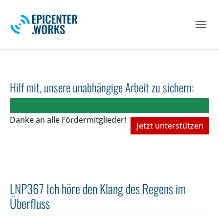
Skip to main navigation
Skip to main content
Skip to page footer
Hilf mit, unsere unabhängige Arbeit zu sichern:
Danke an alle Fördermitglieder!
Jetzt unterstützen
LNP367 Ich höre den Klang des Regens im
Überfluss