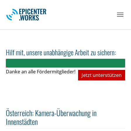
Skip to main navigation
Skip to main content
Skip to page footer
Hilf mit, unsere unabhängige Arbeit zu sichern:
Danke an alle Fördermitglieder!
Jetzt unterstützen
Österreich: Kamera-Überwachung in
Innenstädten