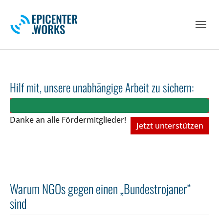
Skip to main navigation
Skip to main content
Skip to page footer
Hilf mit, unsere unabhängige Arbeit zu sichern:
Danke an alle Fördermitglieder!
Jetzt unterstützen
Warum NGOs gegen einen „Bundestrojaner“
sind