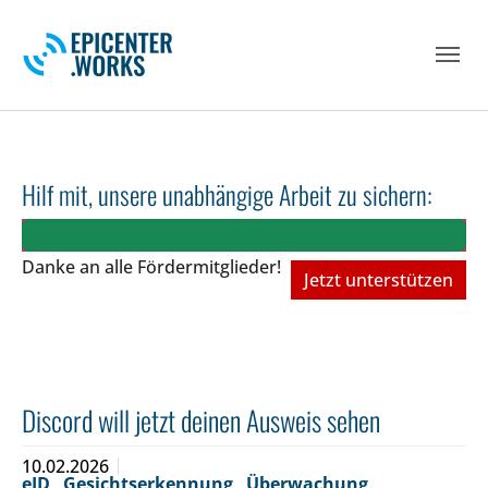
Skip to main navigation
Skip to main content
Skip to page footer
Hilf mit, unsere unabhängige Arbeit zu sichern:
Danke an alle Fördermitglieder!
Jetzt unterstützen
Discord will jetzt deinen Ausweis sehen
10.02.2026
eID
,
Gesichtserkennung
,
Überwachung