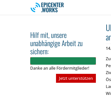
Skip to main navigation
Skip to main content
Skip to page footer
U
Hilf mit, unsere
a
unabhängige Arbeit zu
14
sichern:
Zu
Pe
Danke an alle Fördermitglieder!
Zi
Jetzt unterstützen
Ös
La
Wi