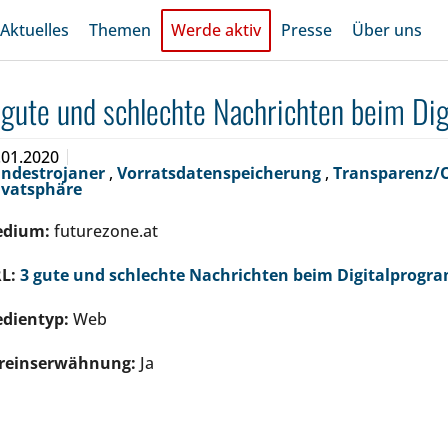
Aktuelles
Themen
Werde aktiv
Presse
Über uns
 gute und schlechte Nachrichten beim Di
.01.2020
ndestrojaner
,
Vorratsdatenspeicherung
,
Transparenz
ivatsphäre
edium:
futurezone.at
L:
3 gute und schlechte Nachrichten beim Digitalprogr
dientyp:
Web
reinserwähnung:
Ja