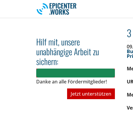
Skip to main navigation
Skip to main content
Skip to page footer
3
Hilf mit, unsere
09
unabhängige Arbeit zu
Bu
Pr
sichern:
M
Danke an alle Fördermitglieder!
UR
Jetzt unterstützen
Me
Ve