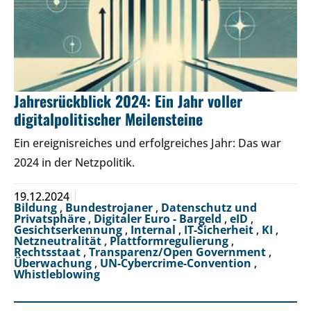
Jahresrückblick 2024: Ein Jahr voller
digitalpolitischer Meilensteine
Ein ereignisreiches und erfolgreiches Jahr: Das war
2024 in der Netzpolitik.
19.12.2024
Bildung
,
Bundestrojaner
,
Datenschutz und
Privatsphäre
,
Digitaler Euro - Bargeld
,
eID
,
Gesichtserkennung
,
Internal
,
IT-Sicherheit
,
KI
,
Netzneutralität
,
Plattformregulierung
,
Rechtsstaat
,
Transparenz/Open Government
,
Überwachung
,
UN-Cybercrime-Convention
,
Whistleblowing