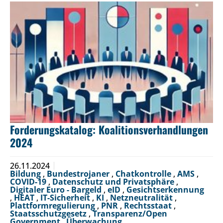
Forderungskatalog: Koalitionsverhandlungen
2024
26.11.2024
Bildung
,
Bundestrojaner
,
Chatkontrolle
,
AMS
,
COVID-19
,
Datenschutz und Privatsphäre
,
Digitaler Euro - Bargeld
,
eID
,
Gesichtserkennung
,
HEAT
,
IT-Sicherheit
,
KI
,
Netzneutralität
,
Plattformregulierung
,
PNR
,
Rechtsstaat
,
Staatsschutzgesetz
,
Transparenz/Open
Government
,
Überwachung
,