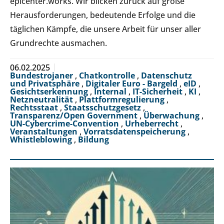
epicenter.works. Wir blicken zurück auf große
Herausforderungen, bedeutende Erfolge und die
täglichen Kämpfe, die unsere Arbeit für unser aller
Grundrechte ausmachen.
06.02.2025
Bundestrojaner
,
Chatkontrolle
,
Datenschutz
und Privatsphäre
,
Digitaler Euro - Bargeld
,
eID
,
Gesichtserkennung
,
Internal
,
IT-Sicherheit
,
KI
,
Netzneutralität
,
Plattformregulierung
,
Rechtsstaat
,
Staatsschutzgesetz
,
Transparenz/Open Government
,
Überwachung
,
UN-Cybercrime-Convention
,
Urheberrecht
,
Veranstaltungen
,
Vorratsdatenspeicherung
,
Whistleblowing
,
Bildung