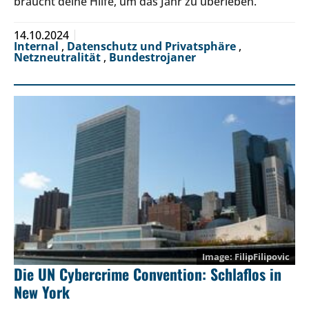
braucht deine Hilfe, um das Jahr zu überleben.
14.10.2024
Internal
,
Datenschutz und Privatsphäre
,
Netzneutralität
,
Bundestrojaner
FilipFilipovic
Die UN Cybercrime Convention: Schlaflos in
New York