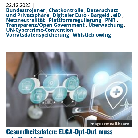
22.12.2023
Bundestrojaner
,
Chatkontrolle
,
Datenschutz
und Privatsphäre
,
Digitaler Euro - Bargeld
,
eID
,
Netzneutralität
,
Plattformregulierung
,
PNR
,
Transparenz/Open Government
,
Überwachung
,
UN-Cybercrime-Convention
,
Vorratsdatenspeicherung
,
Whistleblowing
rmealthcare
Gesundheitsdaten: ELGA-Opt-Out muss