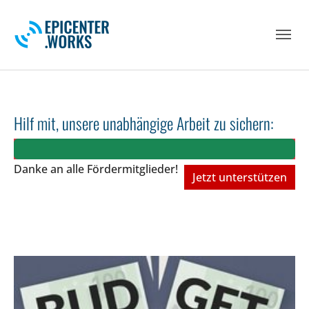
Skip to main navigation
Skip to main content
Skip to page footer
Hilf mit, unsere unabhängige Arbeit zu sichern:
Danke an alle Fördermitglieder!
Jetzt unterstützen