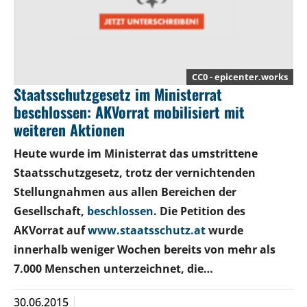
CC0 - epicenter.works
Staatsschutzgesetz im Ministerrat
beschlossen: AKVorrat mobilisiert mit
weiteren Aktionen
Heute wurde im Ministerrat das
umstrittene
Staatsschutzgesetz,
trotz der
vernichte
nd
en
Stellungnahmen
aus allen Bereichen der
Gesellschaft,
beschlossen
.
Die
P
etition des
AKVorrat auf
www.staatsschutz.at
wurde
in
nerhalb
wenige
r
Wochen
bereits
von mehr als
7.000
Menschen
unterzeichnet, die…
30.06.2015