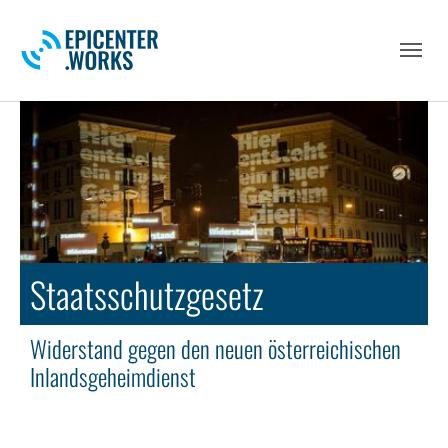
Skip to main navigation
Skip to main content
Skip to page footer
Staatsschutzgesetz
Widerstand gegen den neuen österreichischen
Inlandsgeheimdienst