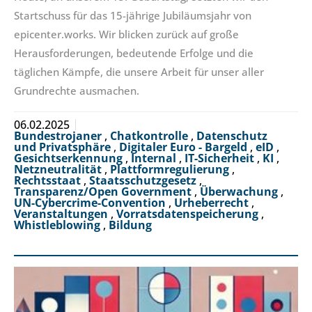
Startschuss für das 15-jährige Jubiläumsjahr von
epicenter.works. Wir blicken zurück auf große
Herausforderungen, bedeutende Erfolge und die
täglichen Kämpfe, die unsere Arbeit für unser aller
Grundrechte ausmachen.
06.02.2025
Bundestrojaner
,
Chatkontrolle
,
Datenschutz
und Privatsphäre
,
Digitaler Euro - Bargeld
,
eID
,
Gesichtserkennung
,
Internal
,
IT-Sicherheit
,
KI
,
Netzneutralität
,
Plattformregulierung
,
Rechtsstaat
,
Staatsschutzgesetz
,
Transparenz/Open Government
,
Überwachung
,
UN-Cybercrime-Convention
,
Urheberrecht
,
Veranstaltungen
,
Vorratsdatenspeicherung
,
Whistleblowing
,
Bildung