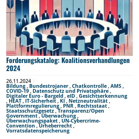
Forderungskatalog: Koalitionsverhandlungen
2024
26.11.2024
Bildung
,
Bundestrojaner
,
Chatkontrolle
,
AMS
,
COVID-19
,
Datenschutz und Privatsphäre
,
Digitaler Euro - Bargeld
,
eID
,
Gesichtserkennung
,
HEAT
,
IT-Sicherheit
,
KI
,
Netzneutralität
,
Plattformregulierung
,
PNR
,
Rechtsstaat
,
Staatsschutzgesetz
,
Transparenz/Open
Government
,
Überwachung
,
Überwachungspaket
,
UN-Cybercrime-
Convention
,
Urheberrecht
,
Vorratsdatenspeicherung