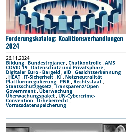
Forderungskatalog: Koalitionsverhandlungen
2024
26.11.2024
Bildung
,
Bundestrojaner
,
Chatkontrolle
,
AMS
,
COVID-19
,
Datenschutz und Privatsphäre
,
Digitaler Euro - Bargeld
,
eID
,
Gesichtserkennung
,
HEAT
,
IT-Sicherheit
,
KI
,
Netzneutralität
,
Plattformregulierung
,
PNR
,
Rechtsstaat
,
Staatsschutzgesetz
,
Transparenz/Open
Government
,
Überwachung
,
Überwachungspaket
,
UN-Cybercrime-
Convention
,
Urheberrecht
,
Vorratsdatenspeicherung