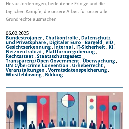
Herausforderungen, bedeutende Erfolge und die
täglichen Kämpfe, die unsere Arbeit für unser aller
Grundrechte ausmachen.
06.02.2025
Bundestrojaner
,
Chatkontrolle
,
Datenschutz
und Privatsphäre
,
Digitaler Euro - Bargeld
,
eID
,
Gesichtserkennung
,
Internal
,
IT-Sicherheit
,
KI
,
Netzneutralität
,
Plattformregulierung
,
Rechtsstaat
,
Staatsschutzgesetz
,
Transparenz/Open Government
,
Überwachung
,
UN-Cybercrime-Convention
,
Urheberrecht
,
Veranstaltungen
,
Vorratsdatenspeicherung
,
Whistleblowing
,
Bildung