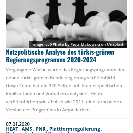
cc0 Photo by
Piotr Makowski
on
Unsplash
Netzpolitische Analyse des türkis-grünen
Regierungsprogramms 2020-2024
Vergangene Woche wurde das Regierungsprogramm der
neuen türkis-grünen Bundesregierung veröffentlicht.
Unser Team hat die 320 Seiten auf ihre netzpolitischen
Implikationen und Vorhaben analysiert. Heute
veröffentlichen wir, ähnlich wie 2017, eine farbcodierte
Version des Programms in Ampelfarben.…
07.01.2020
HEAT
,
AMS
,
PNR
,
Plattformregulierung
,