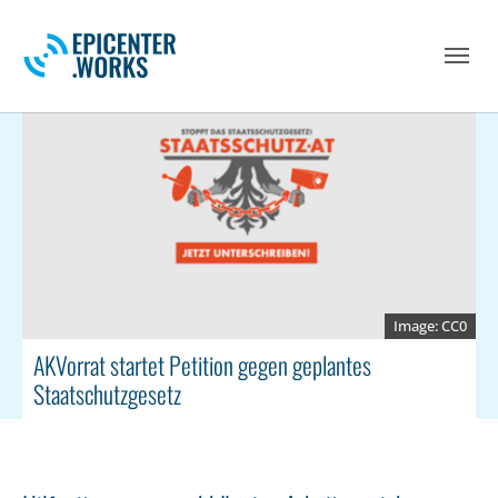
Skip to main navigation
Skip to main content
Skip to page footer
CC0
AKVorrat startet Petition gegen geplantes
Staatschutzgesetz