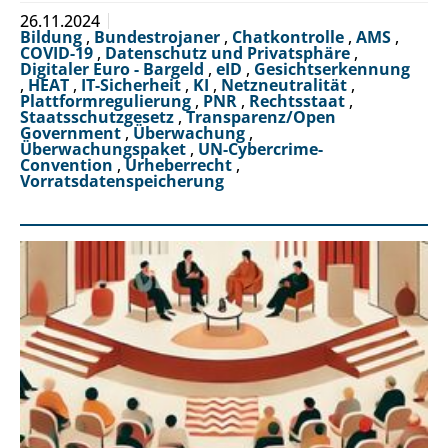
26.11.2024
Bildung
,
Bundestrojaner
,
Chatkontrolle
,
AMS
,
COVID-19
,
Datenschutz und Privatsphäre
,
Digitaler Euro - Bargeld
,
eID
,
Gesichtserkennung
,
HEAT
,
IT-Sicherheit
,
KI
,
Netzneutralität
,
Plattformregulierung
,
PNR
,
Rechtsstaat
,
Staatsschutzgesetz
,
Transparenz/Open
Government
,
Überwachung
,
Überwachungspaket
,
UN-Cybercrime-
Convention
,
Urheberrecht
,
Vorratsdatenspeicherung