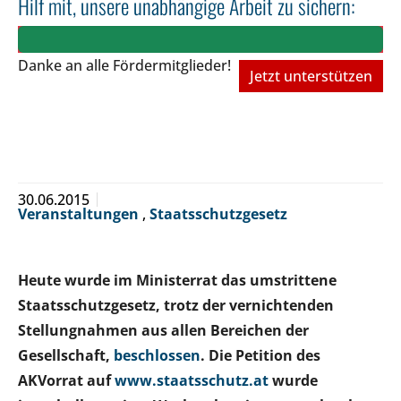
Hilf mit, unsere unabhängige Arbeit zu sichern:
Danke an alle Fördermitglieder!
Jetzt unterstützen
30.06.2015
Veranstaltungen
,
Staatsschutzgesetz
Heute wurde im Ministerrat das
umstrittene
Staatsschutzgesetz,
trotz der
vernichte
nd
en
Stellungnahmen
aus allen Bereichen der
Gesellschaft,
beschlossen
.
Die
P
etition des
AKVorrat auf
www.staatsschutz.at
wurde