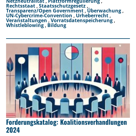
Netzneutralität
,
Plattformregulierung
,
Rechtsstaat
,
Staatsschutzgesetz
,
Transparenz/Open Government
,
Überwachung
,
UN-Cybercrime-Convention
,
Urheberrecht
,
Veranstaltungen
,
Vorratsdatenspeicherung
,
Whistleblowing
,
Bildung
Forderungskatalog: Koalitionsverhandlungen
2024