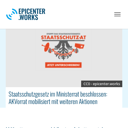
Skip to main navigation
Skip to main content
Skip to page footer
CC0 - epicenter.works
Staatsschutzgesetz im Ministerrat beschlossen:
AKVorrat mobilisiert mit weiteren Aktionen