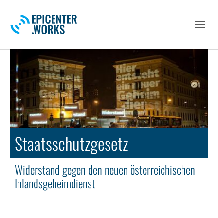
Skip to main navigation
Skip to main content
Skip to page footer
Staatsschutzgesetz
Widerstand gegen den neuen österreichischen
Inlandsgeheimdienst