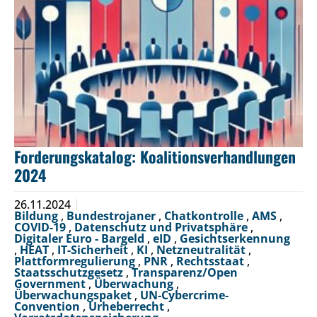
Forderungskatalog: Koalitionsverhandlungen
2024
26.11.2024
Bildung
,
Bundestrojaner
,
Chatkontrolle
,
AMS
,
COVID-19
,
Datenschutz und Privatsphäre
,
Digitaler Euro - Bargeld
,
eID
,
Gesichtserkennung
,
HEAT
,
IT-Sicherheit
,
KI
,
Netzneutralität
,
Plattformregulierung
,
PNR
,
Rechtsstaat
,
Staatsschutzgesetz
,
Transparenz/Open
Government
,
Überwachung
,
Überwachungspaket
,
UN-Cybercrime-
Convention
,
Urheberrecht
,