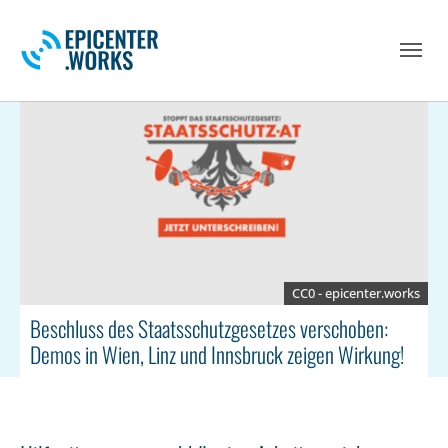
Skip to main navigation
Skip to main content
Skip to page footer
CC0 - epicenter.works
Beschluss des Staatsschutzgesetzes verschoben:
Demos in Wien, Linz und Innsbruck zeigen Wirkung!