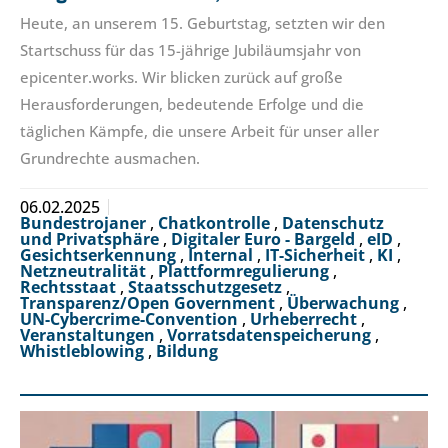
Heute, an unserem 15. Geburtstag, setzten wir den
Startschuss für das 15-jährige Jubiläumsjahr von
epicenter.works. Wir blicken zurück auf große
Herausforderungen, bedeutende Erfolge und die
täglichen Kämpfe, die unsere Arbeit für unser aller
Grundrechte ausmachen.
06.02.2025
Bundestrojaner
,
Chatkontrolle
,
Datenschutz
und Privatsphäre
,
Digitaler Euro - Bargeld
,
eID
,
Gesichtserkennung
,
Internal
,
IT-Sicherheit
,
KI
,
Netzneutralität
,
Plattformregulierung
,
Rechtsstaat
,
Staatsschutzgesetz
,
Transparenz/Open Government
,
Überwachung
,
UN-Cybercrime-Convention
,
Urheberrecht
,
Veranstaltungen
,
Vorratsdatenspeicherung
,
Whistleblowing
,
Bildung