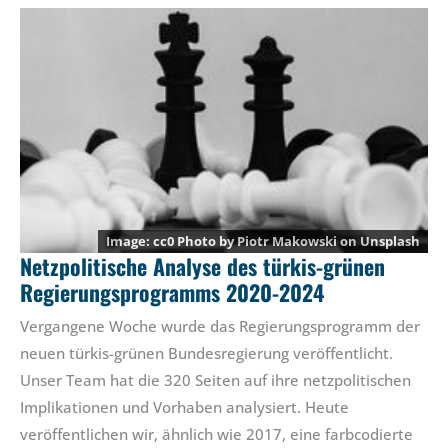
cc0 Photo by
Piotr Makowski
on
Unsplash
Netzpolitische Analyse des türkis-grünen
Regierungsprogramms 2020-2024
Vergangene Woche wurde das Regierungsprogramm der
neuen türkis-grünen Bundesregierung veröffentlicht.
Unser Team hat die 320 Seiten auf ihre netzpolitischen
Implikationen und Vorhaben analysiert. Heute
veröffentlichen wir, ähnlich wie 2017, eine farbcodierte