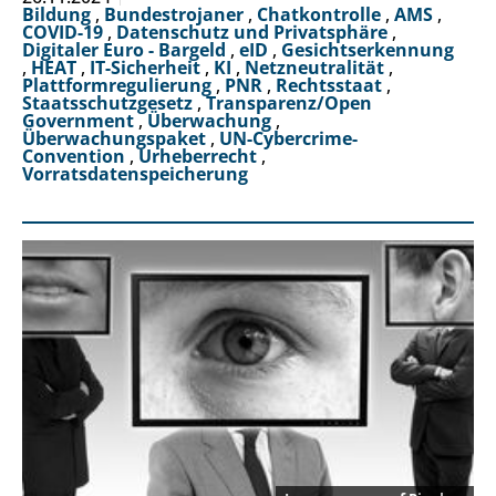
Bildung
,
Bundestrojaner
,
Chatkontrolle
,
AMS
,
COVID-19
,
Datenschutz und Privatsphäre
,
Digitaler Euro - Bargeld
,
eID
,
Gesichtserkennung
,
HEAT
,
IT-Sicherheit
,
KI
,
Netzneutralität
,
Plattformregulierung
,
PNR
,
Rechtsstaat
,
Staatsschutzgesetz
,
Transparenz/Open
Government
,
Überwachung
,
Überwachungspaket
,
UN-Cybercrime-
Convention
,
Urheberrecht
,
Vorratsdatenspeicherung