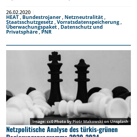
26.02.2020
HEAT
,
Bundestrojaner
,
Netzneutralität
,
Staatsschutzgesetz
,
Vorratsdatenspeicherung
,
Überwachungspaket
,
Datenschutz und
Privatsphäre
,
PNR
cc0 Photo by
Piotr Makowski
on
Unsplash
Netzpolitische Analyse des türkis-grünen
Regierungsprogramms 2020-2024