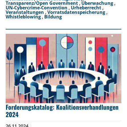
Transparenz/Open Government
,
Überwachung
,
UN-Cybercrime-Convention
,
Urheberrecht
,
Veranstaltungen
,
Vorratsdatenspeicherung
,
Whistleblowing
,
Bildung
Forderungskatalog: Koalitionsverhandlungen
2024
26.11.2024