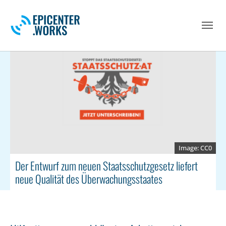
Skip to main navigation
Skip to main content
Skip to page footer
CC0
Der Entwurf zum neuen Staatsschutzgesetz liefert
neue Qualität des Überwachungsstaates