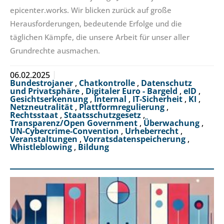
epicenter.works. Wir blicken zurück auf große
Herausforderungen, bedeutende Erfolge und die
täglichen Kämpfe, die unsere Arbeit für unser aller
Grundrechte ausmachen.
06.02.2025
Bundestrojaner
,
Chatkontrolle
,
Datenschutz
und Privatsphäre
,
Digitaler Euro - Bargeld
,
eID
,
Gesichtserkennung
,
Internal
,
IT-Sicherheit
,
KI
,
Netzneutralität
,
Plattformregulierung
,
Rechtsstaat
,
Staatsschutzgesetz
,
Transparenz/Open Government
,
Überwachung
,
UN-Cybercrime-Convention
,
Urheberrecht
,
Veranstaltungen
,
Vorratsdatenspeicherung
,
Whistleblowing
,
Bildung