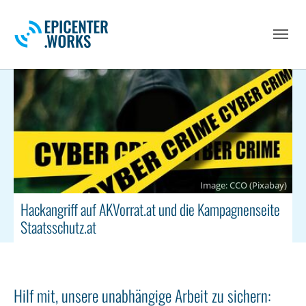
Skip to main navigation
Skip to main content
Skip to page footer
CCO (Pixabay)
Hackangriff auf AKVorrat.at und die Kampagnenseite
Staatsschutz.at
Hilf mit, unsere unabhängige Arbeit zu sichern: